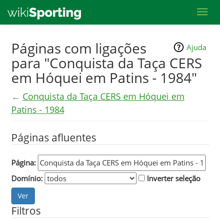
Toggl
Skip
Páginas com ligações
Ajuda
to
para "Conquista da Taça CERS
main
em Hóquei em Patins - 1984"
content
←
Conquista da Taça CERS em Hóquei em
Patins - 1984
Páginas afluentes
Página:
Domínio:
Inverter seleção
Filtros