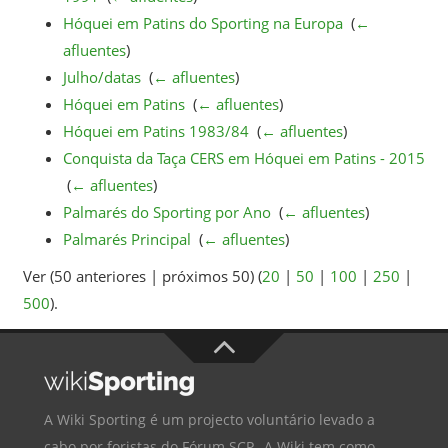
Hóquei em Patins do Sporting na Europa
‎
(
←
afluentes
)
Julho/datas
‎
(
← afluentes
)
Hóquei em Patins
‎
(
← afluentes
)
Hóquei em Patins 1983/84
‎
(
← afluentes
)
Conquista da Taça CERS em Hóquei em Patins - 2015
‎
(
← afluentes
)
Palmarés do Sporting por Ano
‎
(
← afluentes
)
Palmarés Principal
‎
(
← afluentes
)
Ver (50 anteriores | próximos 50) (
20
|
50
|
100
|
250
|
500
).
A Wiki Sporting é um projecto voluntário levado a
cabo por foristas do
Fórum SCP
. A Wiki tem como