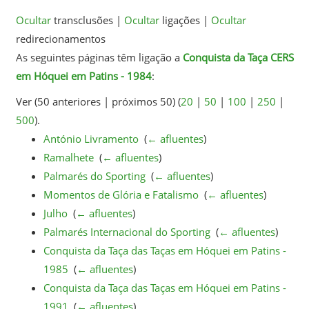
Ocultar
transclusões |
Ocultar
ligações |
Ocultar
redirecionamentos
As seguintes páginas têm ligação a
Conquista da Taça CERS
em Hóquei em Patins - 1984
:
Ver (50 anteriores | próximos 50) (
20
|
50
|
100
|
250
|
500
).
António Livramento
‎
(
← afluentes
)
Ramalhete
‎
(
← afluentes
)
Palmarés do Sporting
‎
(
← afluentes
)
Momentos de Glória e Fatalismo
‎
(
← afluentes
)
Julho
‎
(
← afluentes
)
Palmarés Internacional do Sporting
‎
(
← afluentes
)
Conquista da Taça das Taças em Hóquei em Patins -
1985
‎
(
← afluentes
)
Conquista da Taça das Taças em Hóquei em Patins -
1991
‎
(
← afluentes
)