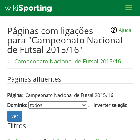
Toggl
Skip
Páginas com ligações
Ajuda
to
para "Campeonato Nacional
main
de Futsal 2015/16"
content
←
Campeonato Nacional de Futsal 2015/16
Páginas afluentes
Página:
Domínio:
Inverter seleção
Filtros