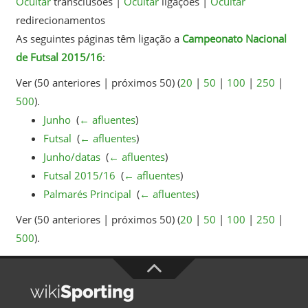
Ocultar
transclusões |
Ocultar
ligações |
Ocultar
redirecionamentos
As seguintes páginas têm ligação a
Campeonato Nacional
de Futsal 2015/16
:
Ver (50 anteriores | próximos 50) (
20
|
50
|
100
|
250
|
500
).
Junho
‎
(
← afluentes
)
Futsal
‎
(
← afluentes
)
Junho/datas
‎
(
← afluentes
)
Futsal 2015/16
‎
(
← afluentes
)
Palmarés Principal
‎
(
← afluentes
)
Ver (50 anteriores | próximos 50) (
20
|
50
|
100
|
250
|
500
).