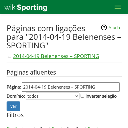
Toggl
Skip
Páginas com ligações
Ajuda
to
para "2014-04-19 Belenenses –
main
SPORTING"
content
←
2014-04-19 Belenenses – SPORTING
Páginas afluentes
Página:
Domínio:
Inverter seleção
Filtros