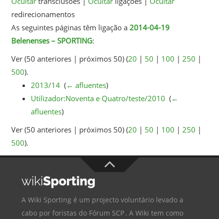
Ocultar
transclusões |
Ocultar
ligações |
Ocultar
redirecionamentos
As seguintes páginas têm ligação a
2014-04-19
Belenenses – SPORTING
:
Ver (50 anteriores | próximos 50) (
20
|
50
|
100
|
250
|
500
).
2013/14
‎
(
← afluentes
)
Utilizador:Noventa e Quatro/teste/2010
‎
(
←
afluentes
)
Ver (50 anteriores | próximos 50) (
20
|
50
|
100
|
250
|
500
).
A Wiki Sporting é um projecto voluntário levado a
cabo por foristas do
Fórum SCP
. A Wiki tem como