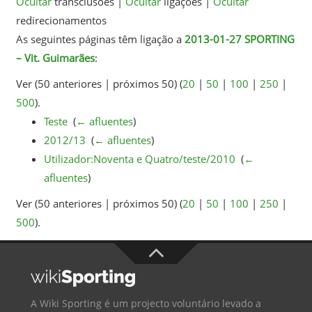
Ocultar
transclusões |
Ocultar
ligações |
Ocultar
redirecionamentos
As seguintes páginas têm ligação a
2013-01-27 SPORTING
– Vit. Guimarães
:
Ver (50 anteriores | próximos 50) (
20
|
50
|
100
|
250
|
500
).
Teste
‎
(
← afluentes
)
2012/13
‎
(
← afluentes
)
Utilizador:Noventa e Quatro/teste/2010
‎
(
←
afluentes
)
Ver (50 anteriores | próximos 50) (
20
|
50
|
100
|
250
|
500
).
A Wiki Sporting é um projecto voluntário levado a