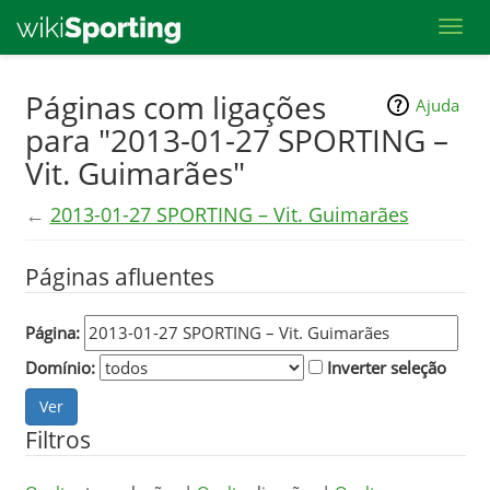
Toggl
Skip
Páginas com ligações
Ajuda
to
para "2013-01-27 SPORTING –
main
Vit. Guimarães"
content
←
2013-01-27 SPORTING – Vit. Guimarães
Páginas afluentes
Página:
Domínio:
Inverter seleção
Filtros