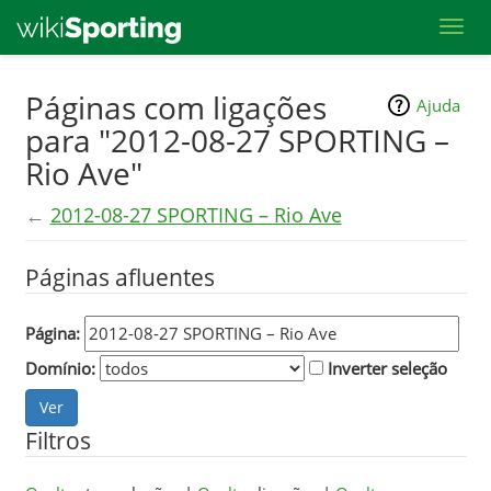
Toggl
Skip
Páginas com ligações
Ajuda
to
para "2012-08-27 SPORTING –
main
Rio Ave"
content
←
2012-08-27 SPORTING – Rio Ave
Páginas afluentes
Página:
Domínio:
Inverter seleção
Filtros