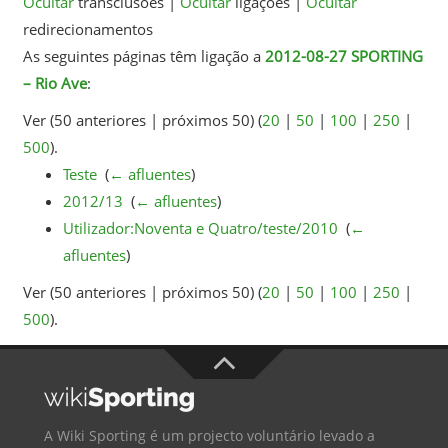
Ocultar
transclusões |
Ocultar
ligações |
Ocultar
redirecionamentos
As seguintes páginas têm ligação a
2012-08-27 SPORTING
– Rio Ave
:
Ver (50 anteriores | próximos 50) (
20
|
50
|
100
|
250
|
500
).
Teste
‎
(
← afluentes
)
2012/13
‎
(
← afluentes
)
Utilizador:Noventa e Quatro/teste/2010
‎
(
←
afluentes
)
Ver (50 anteriores | próximos 50) (
20
|
50
|
100
|
250
|
500
).
A Wiki Sporting é um projecto voluntário levado a