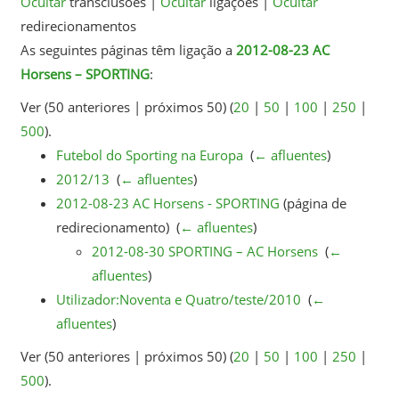
Ocultar
transclusões |
Ocultar
ligações |
Ocultar
redirecionamentos
As seguintes páginas têm ligação a
2012-08-23 AC
Horsens – SPORTING
:
Ver (50 anteriores | próximos 50) (
20
|
50
|
100
|
250
|
500
).
Futebol do Sporting na Europa
‎
(
← afluentes
)
2012/13
‎
(
← afluentes
)
2012-08-23 AC Horsens - SPORTING
(página de
redirecionamento) ‎
(
← afluentes
)
2012-08-30 SPORTING – AC Horsens
‎
(
←
afluentes
)
Utilizador:Noventa e Quatro/teste/2010
‎
(
←
afluentes
)
Ver (50 anteriores | próximos 50) (
20
|
50
|
100
|
250
|
500
).