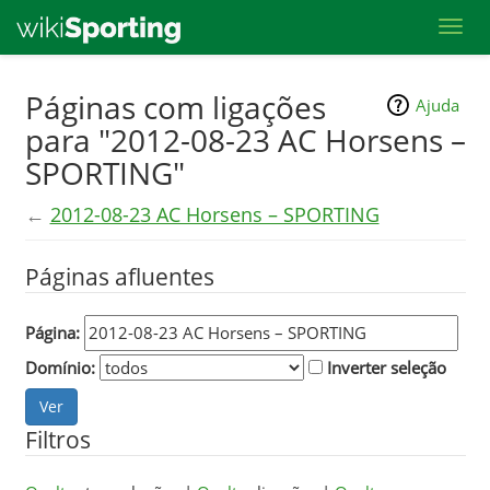
Toggl
Skip
Páginas com ligações
Ajuda
to
para "2012-08-23 AC Horsens –
main
SPORTING"
content
←
2012-08-23 AC Horsens – SPORTING
Páginas afluentes
Página:
Domínio:
Inverter seleção
Filtros