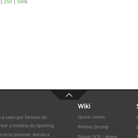
|
250
|
500
).
Wiki
Quem somos
 a cabo por foristas do
tar a história do
Sporting
Prémio Stromp
recta possível, dando a
Fórum SCP :: Home