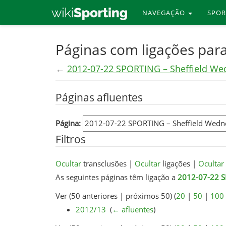
NAVEGAÇÃO
SPO
Skip
Páginas com ligações par
to
←
2012-07-22 SPORTING – Sheffield W
main
content
Páginas afluentes
Página:
Filtros
Ocultar
transclusões |
Ocultar
ligações |
Ocultar
As seguintes páginas têm ligação a
2012-07-22 S
Ver (50 anteriores | próximos 50) (
20
|
50
|
100
2012/13
‎
(
← afluentes
)