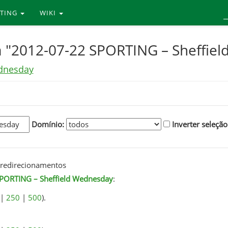
RTING
WIKI
a "2012-07-22 SPORTING – Sheffie
ednesday
Domínio:
Inverter seleção
redirecionamentos
PORTING – Sheffield Wednesday
:
|
250
|
500
).