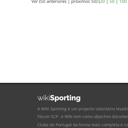
Ver (50 anteriores | próximos 50) (
20
|
50
|
100
A Wiki Sporting é um projecto voluntário levado
Fórum SCP
. A Wiki tem como objectivo documen
Clube de Portugal
da forma mais completa e cor