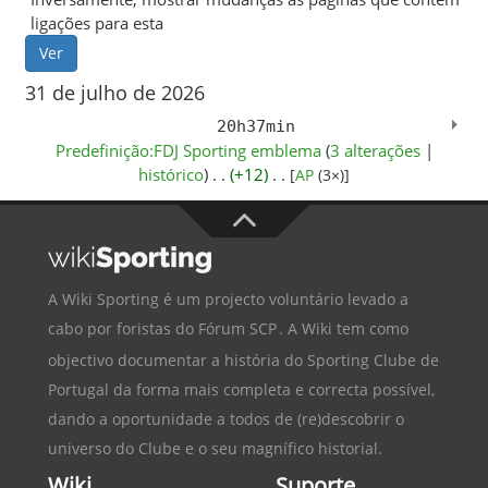
ligações para esta
31 de julho de 2026
20h37min
Predefinição:FDJ Sporting emblema
‎‎ (
3 alterações
|
histórico
)
. .
(+12)
‎
. .
[
AP
‎ (3×)]
A Wiki Sporting é um projecto voluntário levado a
cabo por foristas do
Fórum SCP
. A Wiki tem como
objectivo documentar a história do
Sporting Clube de
Portugal
da forma mais completa e correcta possível,
dando a oportunidade a todos de (re)descobrir o
universo do Clube e o seu magnífico historial.
Wiki
Suporte