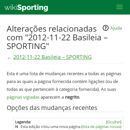
Toggl
Skip
Alterações relacionadas
Ajuda
to
com "2012-11-22 Basileia –
main
SPORTING"
content
←
2012-11-22 Basileia – SPORTING
Esta é uma lista de mudanças recentes a todas as páginas
para as quais a página fornecida contém ligações (ou de
todas as que pertencem à categoria fornecida). As suas
páginas vigiadas
aparecem a
negrito
.
Opções das mudanças recentes
Legenda:
[
Ocultar
]
N
Esta edição criou uma nova página (
lista de páginas novas
)