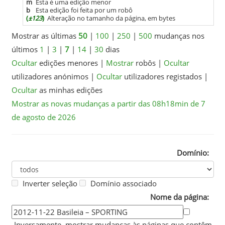
m
Esta é uma edição menor
b
Esta edição foi feita por um robô
(
±123
)
Alteração no tamanho da página, em bytes
Mostrar as últimas
50
|
100
|
250
|
500
mudanças nos
últimos
1
|
3
|
7
|
14
|
30
dias
Ocultar
edições menores
|
Mostrar
robôs
|
Ocultar
utilizadores anónimos
|
Ocultar
utilizadores registados
|
Ocultar
as minhas edições
Mostrar as novas mudanças a partir das 08h18min de 7
de agosto de 2026
Domínio:
Inverter seleção
Domínio associado
Nome da página:
Inversamente, mostrar mudanças às páginas que contêm