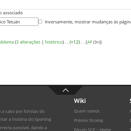
 associado
Inversamente, mostrar mudanças às página
emblema
‎‎ (
3 alterações
|
histórico
)
. .
(+12)
‎
. .
[
AP
‎ (3×)]
Wiki
Quem somos
 a cabo por foristas do
tar a história do
Sporting
Prémio Stromp
recta possível, dando a
Fórum SCP :: Home