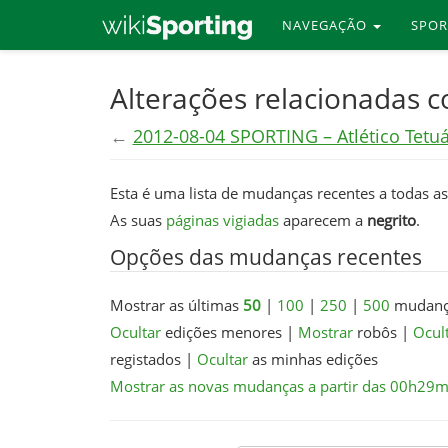
NAVEGAÇÃO
SPO
Skip
Alterações relacionadas 
to
←
2012-08-04 SPORTING – Atlético Tetu
main
content
Esta é uma lista de mudanças recentes a todas as
As suas
páginas vigiadas
aparecem a
negrito
.
Opções das mudanças recentes
Mostrar as últimas
50
|
100
|
250
|
500
mudança
Ocultar
edições menores
|
Mostrar
robôs
|
Ocul
registados
|
Ocultar
as minhas edições
Mostrar as novas mudanças a partir das 00h29m