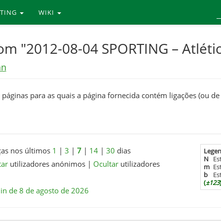
RTING
WIKI
com "2012-08-04 SPORTING – Atléti
án
 páginas para as quais a página fornecida contém ligações (ou de
s nos últimos
1
|
3
|
7
|
14
|
30
dias
Legen
N
Es
tar
utilizadores anónimos
|
Ocultar
utilizadores
m
Es
b
Es
(
±123
in de 8 de agosto de 2026