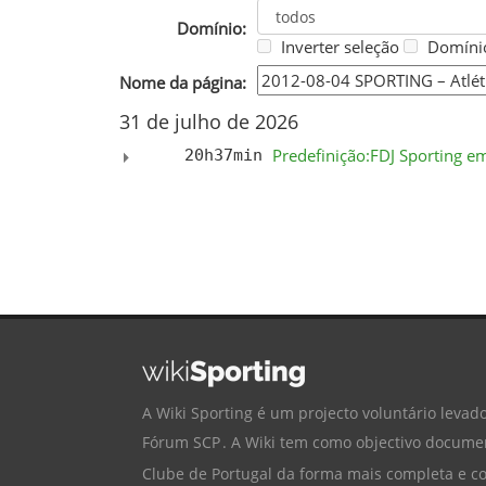
Domínio:
Inverter seleção
Domínio
Nome da página:
31 de julho de 2026
Predefinição:FDJ Sporting 
20h37min
A Wiki Sporting é um projecto voluntário levado
Fórum SCP
. A Wiki tem como objectivo documen
Clube de Portugal
da forma mais completa e cor