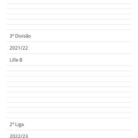
3ª Divisão
2021/22
Lille B
2ª Liga
2022/23