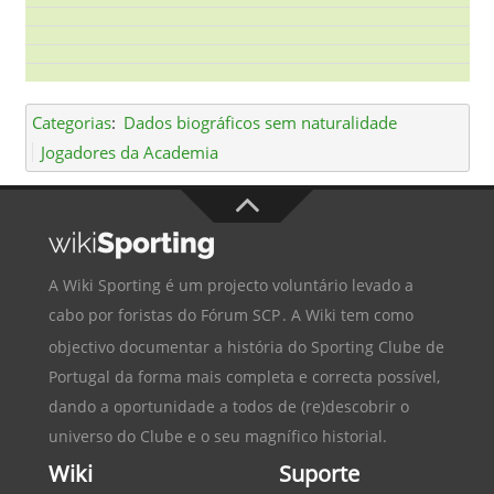
Categorias
:
Dados biográficos sem naturalidade
Jogadores da Academia
A Wiki Sporting é um projecto voluntário levado a
cabo por foristas do
Fórum SCP
. A Wiki tem como
objectivo documentar a história do
Sporting Clube de
Portugal
da forma mais completa e correcta possível,
dando a oportunidade a todos de (re)descobrir o
universo do Clube e o seu magnífico historial.
Wiki
Suporte