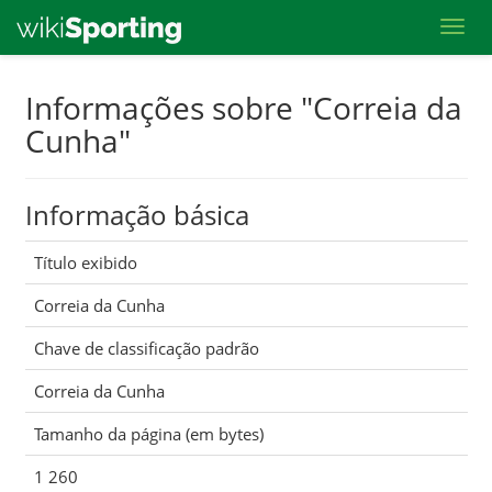
Toggl
Skip
Informações sobre "Correia da
to
Cunha"
main
content
Informação básica
Título exibido
Correia da Cunha
Chave de classificação padrão
Correia da Cunha
Tamanho da página (em bytes)
1 260