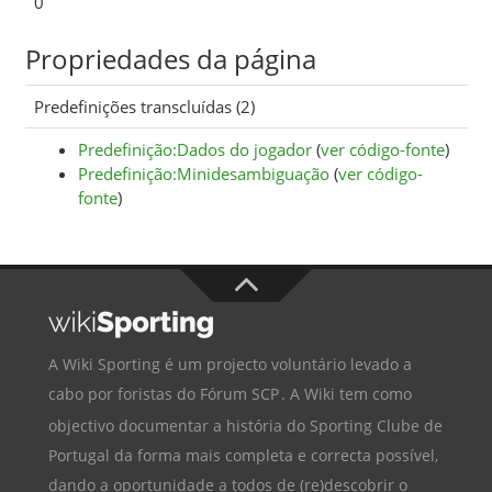
0
Propriedades da página
Predefinições transcluídas (2)
Predefinição:Dados do jogador
(
ver código-fonte
)
Predefinição:Minidesambiguação
(
ver código-
fonte
)
A Wiki Sporting é um projecto voluntário levado a
cabo por foristas do
Fórum SCP
. A Wiki tem como
objectivo documentar a história do
Sporting Clube de
Portugal
da forma mais completa e correcta possível,
dando a oportunidade a todos de (re)descobrir o