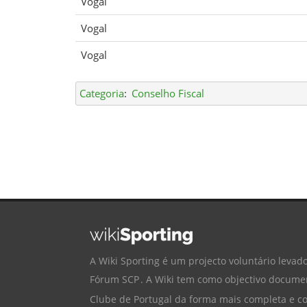
Vogal
Vogal
Vogal
Categoria
:
Conselho Fiscal
A Wiki Sporting é um projecto voluntário levado
Fórum SCP
. A Wiki tem como objectivo documen
Clube de Portugal
da forma mais completa e cor