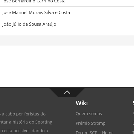
José Bernardino Carrilho Costa
José Manuel Morais Silva e Costa
João Júlio de Sousa Araújo
Wiki
Quem somos
 a cabo por foristas do
tar a história do
Sporting
Prémio Stromp
recta possível, dando a
Fórum SCP :: Home