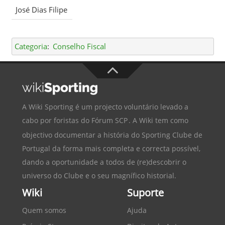
José Dias Filipe
Categoria
:
Conselho Fiscal
A Wiki Sporting é um projecto voluntário levado a
cabo por foristas do
Fórum SCP
. A Wiki tem como
objectivo documentar a história do
Sporting Clube de
Portugal
da forma mais completa e correcta possível,
dando a oportunidade a todos de (re)descobrir o
universo do Clube e o seu magnífico historial.
Wiki
Suporte
Quem somos
Ajuda