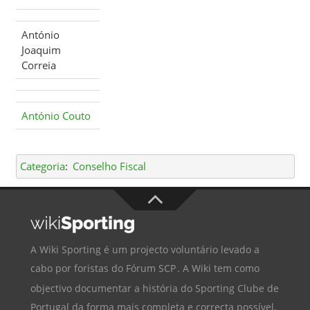
António
Joaquim
Correia
António Couto
Categoria
:
Conselho Fiscal
A Wiki Sporting é um projecto voluntário levado a
cabo por foristas do
Fórum SCP
. A Wiki tem como
objectivo documentar a história do
Sporting Clube de
Portugal
da forma mais completa e correcta possível,