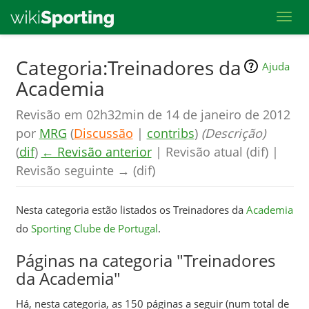
Toggl
Skip
Categoria:Treinadores da
Ajuda
to
Academia
main
content
Revisão em 02h32min de 14 de janeiro de 2012
por
MRG
(
Discussão
|
contribs
)
(Descrição)
(
dif
)
← Revisão anterior
| Revisão atual (dif) |
Revisão seguinte → (dif)
Nesta categoria estão listados os Treinadores da
Academia
do
Sporting Clube de Portugal
.
Páginas na categoria "Treinadores
da Academia"
Há, nesta categoria, as 150 páginas a seguir (num total de