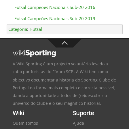
Futsal Campeões Nacionais Sub-20 2016
Futsal Campeões Nacionais Sub-20 2019
Categoria
:
Futsal
A Wiki Sporting é um projecto voluntário levado a
cabo por foristas do
Fórum SCP
. A Wiki tem como
objectivo documentar a história do
Sporting Clube de
Portugal
da forma mais completa e correcta possível,
dando a oportunidade a todos de (re)descobrir o
universo do Clube e o seu magnífico historial.
Wiki
Suporte
Quem somos
Ajuda