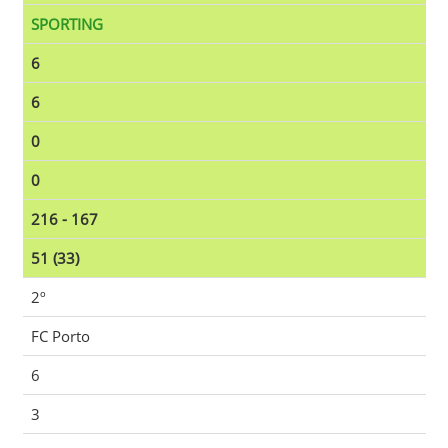
SPORTING
6
6
0
0
216 - 167
51 (33)
2º
FC Porto
6
3