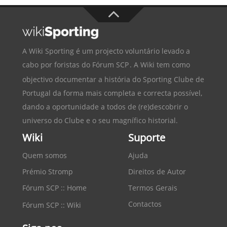
A Wiki Sporting é um projecto voluntário levado a
cabo por foristas do
Fórum SCP
. A Wiki tem como
objectivo documentar a história do
Sporting Clube de
Portugal
da forma mais completa e correcta possível,
dando a oportunidade a todos de (re)descobrir o
universo do Clube e o seu magnífico historial.
Wiki
Suporte
Quem somos
Ajuda
Prémio Stromp
Direitos de Autor
Fórum SCP :: Home
Termos Gerais
Contactos
Fórum SCP :: Wiki