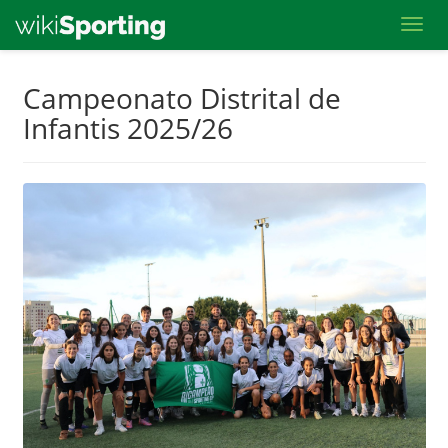
Toggl
Skip
Campeonato Distrital de
to
Infantis 2025/26
main
content