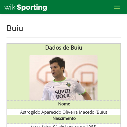
Toggl
Skip
Buiu
to
main
content
Dados de Buiu
Nome
Astrogildo Aparecido Oliveira Macedo (Buiu)
Nascimento
terça-feira, 01 de Janeiro de 1985