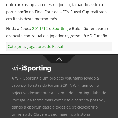
outra artroscopia ao mesmo joelho, falhando assim a
participação na Final Four da UEFA Futsal Cup realizada
em finais deste mesmo mês.
Finda a época
2011/12
o
Sporting
e Buiu não renovaram
o vinculo contratual e o jogador regressou à AD Fundão.
Categoria
:
Jogadores de Futsal
A Wiki Sporting é um projecto voluntário levado a
cabo por foristas do
Fórum SCP
. A Wiki tem como
objectivo documentar a história do
Sporting Clube de
Portugal
da forma mais completa e correcta possível,
dando a oportunidade a todos de (re)descobrir o
universo do Clube e o seu magnífico historial.