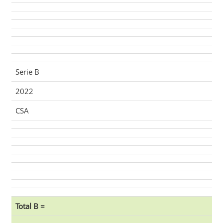
Serie B
2022
CSA
Total B =