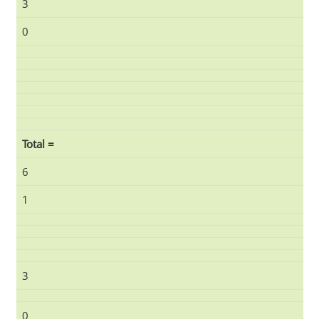
3
0
Total =
6
1
3
0