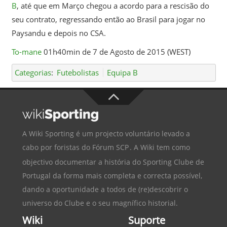
B
, até que em Março chegou a acordo para a rescisão do
seu contrato, regressando então ao Brasil para jogar no
Paysandu e depois no CSA.
To-mane
01h40min de 7 de Agosto de 2015 (WEST)
Categorias
:
Futebolistas
Equipa B
A Wiki Sporting é um projecto voluntário levado a
cabo por foristas do
Fórum SCP
. A Wiki tem como
objectivo documentar a história do
Sporting Clube de
Portugal
da forma mais completa e correcta possível,
dando a oportunidade a todos de (re)descobrir o
universo do Clube e o seu magnífico historial.
Wiki
Suporte