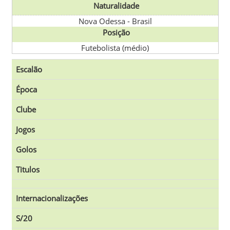
Naturalidade
Nova Odessa
-
Brasil
Posição
Futebolista (médio)
Escalão
Época
Clube
Jogos
Golos
Titulos
Internacionalizações
S/20