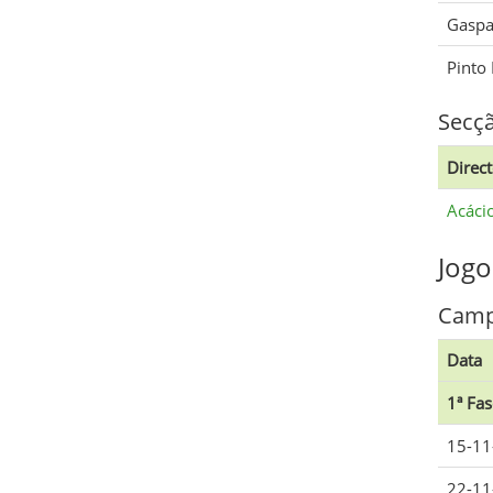
Gaspa
Pinto
Secç
Direc
Acáci
Jogo
Camp
Data
1ª Fas
15-11
22-11