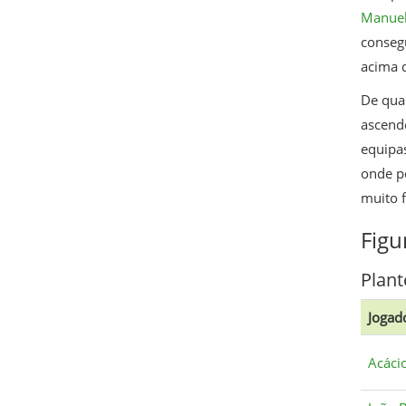
Manuel
consegu
acima d
De qual
ascend
equipas
onde p
muito f
Figu
Plant
Jogad
Acáci