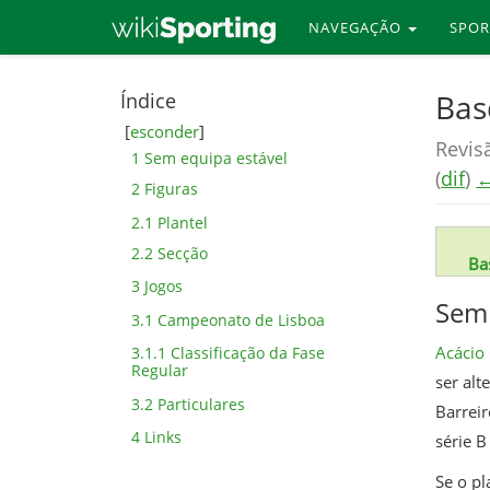
NAVEGAÇÃO
SPO
Skip
Bas
Índice
to
[
esconder
]
Revis
main
1
Sem equipa estável
(
dif
)
←
content
2
Figuras
2.1
Plantel
2.2
Secção
Ba
3
Jogos
Sem 
3.1
Campeonato de Lisboa
Acácio
3.1.1
Classificação da Fase
Regular
ser alt
3.2
Particulares
Barreir
4
Links
série B
Se o pl