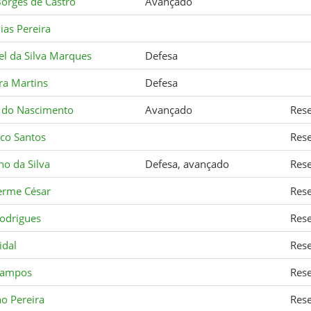
Borges de Castro
Avançado
ias Pereira
l da Silva Marques
Defesa
ra Martins
Defesa
o do Nascimento
Avançado
Rese
co Santos
Rese
no da Silva
Defesa, avançado
Rese
erme César
Rese
Rodrigues
Rese
idal
Rese
Campos
Rese
no Pereira
Rese