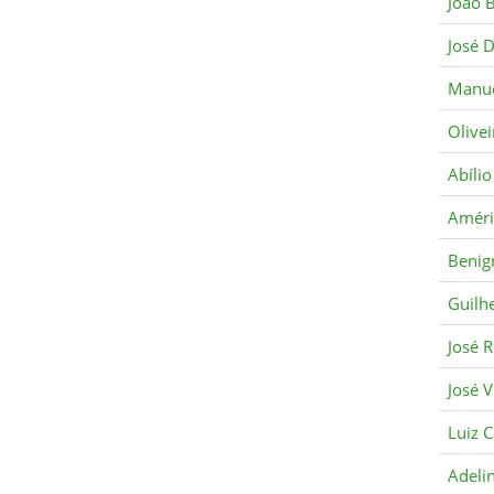
João 
José D
Manue
Olivei
Abíli
Améri
Benig
Guilh
José 
José V
Luiz 
Adeli