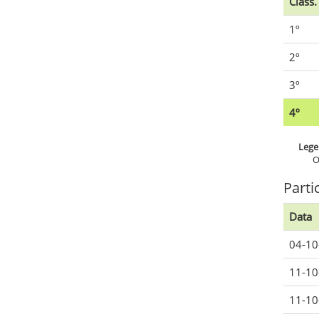
Class.
1º
2º
3º
4º
Lege
O
Parti
Data
04-10
11-10
11-10