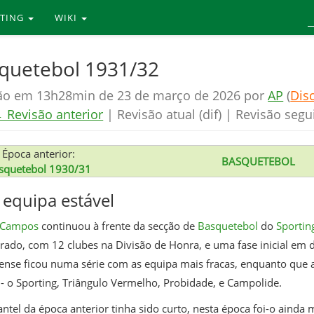
RTING
WIKI
quetebol 1931/32
ão em 13h28min de 23 de março de 2026 por
AP
(
Dis
 Revisão anterior
| Revisão atual (dif) | Revisão segu
Época anterior:
BASQUETEBOL
squetebol 1930/31
equipa estável
 Campos
continuou à frente da secção de
Basquetebol
do
Sportin
erado, com 12 clubes na Divisão de Honra, e uma fase inicial em 
ense ficou numa série com as equipa mais fracas, enquanto que a
 - o Sporting, Triângulo Vermelho, Probidade, e Campolide.
antel da época anterior tinha sido curto, nesta época foi-o ainda