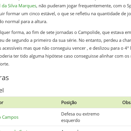
 da Silva Marques
, não puderam jogar frequentemente, com o Sp
ir formar um cinco estável, o que se refletiu na quantidade de j
o normal para a altura.
quer forma, ao fim de sete jornadas o Campolide, que estava em 
eu de segundo a primeiro da sua série. No entanto, perdeu a cha
 acessíveis mas que não conseguiu vencer , e deslizou para o 4º l
oderia ter tido alguma hipótese caso conseguisse alinhar com 
orte.
ras
el
or
Posição
Obs
Defesa ou extremo
o Campos
esquerdo