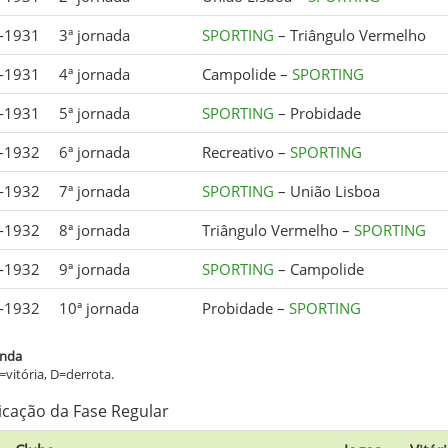
-1931
3ª jornada
SPORTING
– Triângulo Vermelho
-1931
4ª jornada
Campolide –
SPORTING
-1931
5ª jornada
SPORTING
– Probidade
-1932
6ª jornada
Recreativo –
SPORTING
-1932
7ª jornada
SPORTING
– União Lisboa
-1932
8ª jornada
Triângulo Vermelho –
SPORTING
-1932
9ª jornada
SPORTING
– Campolide
-1932
10ª jornada
Probidade –
SPORTING
nda
=vitória, D=derrota.
ficação da Fase Regular