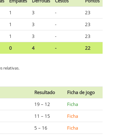
ias
Empates
Derrotas
Cestos
Pontos
1
3
-
23
1
3
-
23
1
3
-
23
0
4
-
22
 relativas.
Resultado
Ficha de jogo
19 – 12
Ficha
11 – 15
Ficha
5 – 16
Ficha