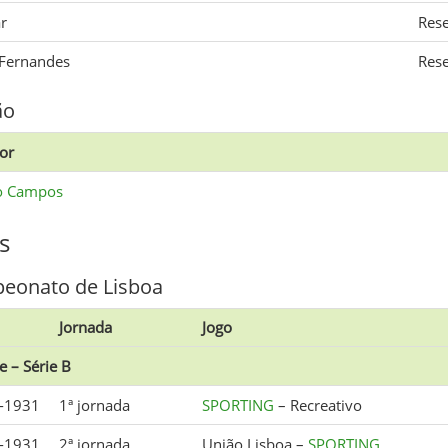
r
Res
 Fernandes
Res
ão
tor
o Campos
s
eonato de Lisboa
Jornada
Jogo
e – Série B
-1931
1ª jornada
SPORTING
– Recreativo
-1931
2ª jornada
União Lisboa –
SPORTING