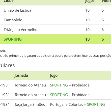
Clube
Jogos
Vitór
União de Lisboa
10
6
Campolide
10
6
Triângulo Vermelho
10
6
SPORTING
10
6
nda
s três primeiros jogaram depois uma poule para determinar as suas posições
culares
Jornada
Jogo
-1931
Torneio do Ateneu
SPORTING
– Probidade
-1931
Torneio do Ateneu
SPORTING
– Probidade
-1931
Taça Jorge Simões
Portugal e Colónias –
SPORTING