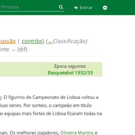
Ferramen
Entrar
cussão
|
contribs
)
(
→
Classificação
)
inte → (dif)
Época seguinte:
Basquetebol 1932/33
g
. O figurino do Campeonato de Lisboa voltou a
duas séries. Por sorteio, o campeão em título
s equipas mais fortes de Lisboa ficaram todas na
 mais. Os melhores jogadores,
Oliveira Martins
e