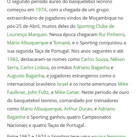
O segundo período áureo do basquetebol leonino
começou em
1974
, com a chegada de um grupo
extraordinário de jogadores vindos de Moçambique no
pós-25 de Abril, muitos deles do
Sporting Clube de
Lourenço Marques
. Nessa época chegaram
Rui Pinheiro
,
Mário Albuquerque
e
Tomané
, e o Sporting conquistou a
sua segunda Taça de Portugal. Nos anos seguintes e até
1982
, destacaram-se nomes como
Carlos Sousa
,
Nélson
Serra
,
Carlos Lisboa
, os irmãos
Adriano Baganha
e
Augusto Baganha
, e jogadores estrangeiros como o
internacional brasileiro
Israel
e os norte-americanos
Mike
Faulkner
,
John Fultz
, e
Mike Carter
. Neste período de ouro
do basquetebol leonino, comandado por treinadores
como
Mário Albuquerque
,
Arthur Duran
, e
Adriano
Baganha
o Sporting ganhou quatro Campeonatos
Nacionais e quatro Taças de Portugal.
Entre 1967 e 1974 o Sporting teve uma
equipa feminina
.