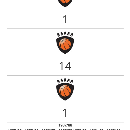
1
14
1
1987/88