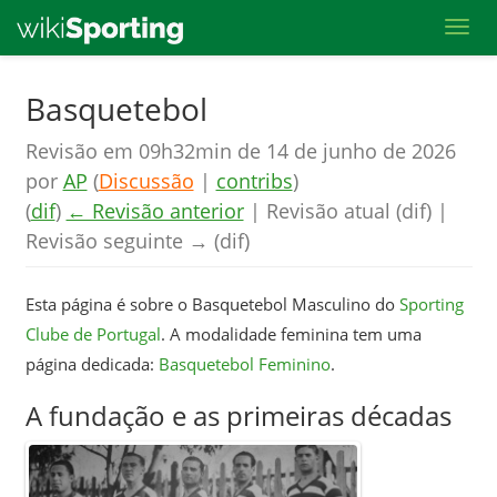
Toggl
Skip
Basquetebol
to
Revisão em 09h32min de 14 de junho de 2026
main
por
AP
(
Discussão
|
contribs
)
content
(
dif
)
← Revisão anterior
| Revisão atual (dif) |
Revisão seguinte → (dif)
Esta página é sobre o Basquetebol Masculino do
Sporting
Clube de Portugal
. A modalidade feminina tem uma
página dedicada:
Basquetebol Feminino
.
A fundação e as primeiras décadas