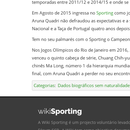
temporadas entre 2011/12 e 2014/15 e onde se 
Em Agosto de 2015 ingressa no
Sporting
como jo
Aruna Quadri não defraudou as expectativas e a 
Nacional e a Taça de Portugal quatro anos depois
Tem no seu palmarés com o Sporting o Campeonat
Nos Jogos Olímpicos do Rio de Janeiro em 2016, 
venceu o quinto cabeça de série, Chuang Chih-yua
chinês Ma Long, número 1 da hierarquia mundial,
final, com Aruna Quadri a perder no seu encontr
Categorias
:
Dados biográficos sem naturalidade
A Wiki Sporting é um projecto voluntário levado