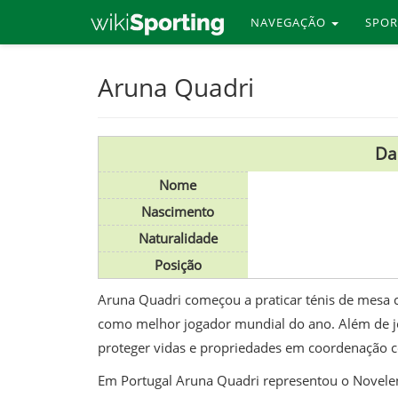
NAVEGAÇÃO
SPO
Skip
Aruna Quadri
to
main
content
Da
Nome
Nascimento
Naturalidade
Posição
Aruna Quadri começou a praticar ténis de mesa 
como melhor jogador mundial do ano. Além de jog
proteger vidas e propriedades em coordenação co
Em Portugal Aruna Quadri representou o Novelen