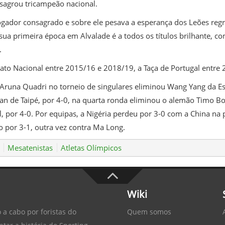
sagrou tricampeão nacional.
gador consagrado e sobre ele pesava a esperança dos Leões regr
sua primeira época em Alvalade é a todos os títulos brilhante, c
.
o Nacional entre 2015/16 e 2018/19, a Taça de Portugal entre 2
Aruna Quadri no torneio de singulares eliminou Wang Yang da Es
n de Taipé, por 4-0, na quarta ronda eliminou o alemão Timo Boll
 por 4-0. Por equipas, a Nigéria perdeu por 3-0 com a China na 
o por 3-1, outra vez contra Ma Long.
Mesatenistas
Atletas Olímpicos
Wiki
Quem somos
 a cabo por foristas do