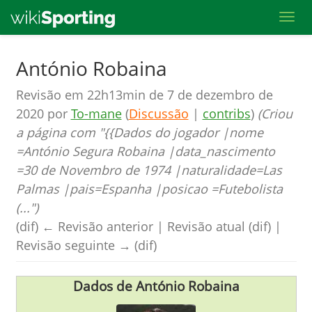
Toggl
Skip
António Robaina
to
Revisão em 22h13min de 7 de dezembro de
main
2020 por
To-mane
(
Discussão
|
contribs
)
(Criou
content
a página com "{{Dados do jogador |nome
=António Segura Robaina |data_nascimento
=30 de Novembro de 1974 |naturalidade=Las
Palmas |pais=Espanha |posicao =Futebolista
(...")
(dif) ← Revisão anterior | Revisão atual (dif) |
Revisão seguinte → (dif)
Dados de António Robaina