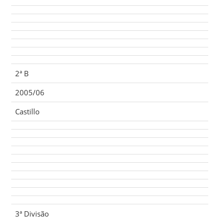
2ª B
2005/06
Castillo
3ª Divisão