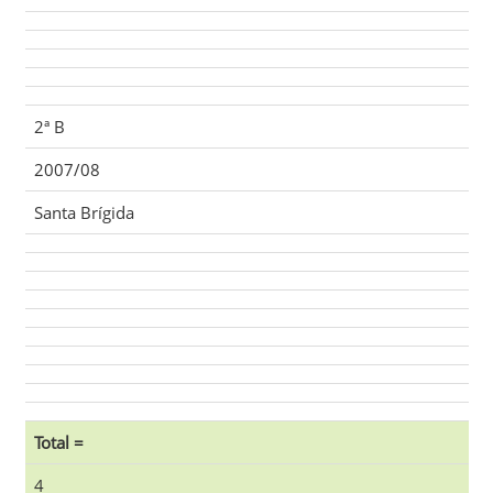
2ª B
2007/08
Santa Brígida
Total =
4