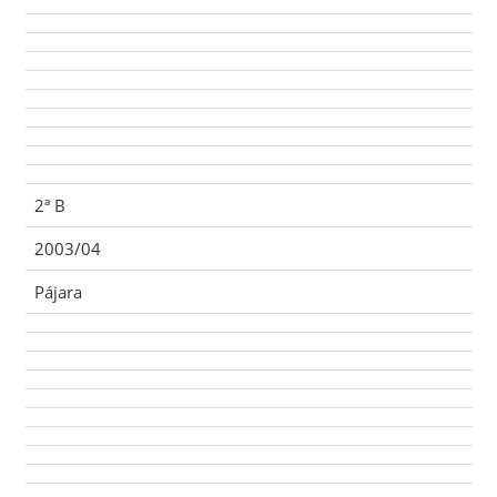
2ª B
2003/04
Pájara