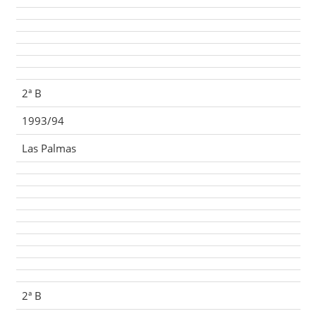
2ª B
1993/94
Las Palmas
2ª B