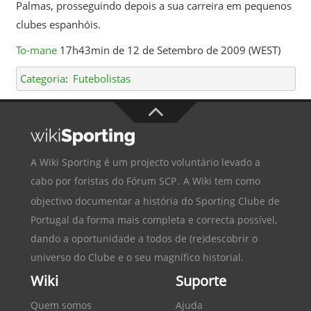
Palmas, prosseguindo depois a sua carreira em pequenos
clubes espanhóis.
To-mane
17h43min de 12 de Setembro de 2009 (WEST)
Categoria
:
Futebolistas
A Wiki Sporting é um projecto voluntário levado a
cabo por foristas do
Fórum SCP
. A Wiki tem como
objectivo documentar a história do
Sporting Clube de
Portugal
da forma mais completa e correcta possível,
dando a oportunidade a todos de (re)descobrir o
universo do Clube e o seu magnífico historial.
Wiki
Suporte
Quem somos
Ajuda