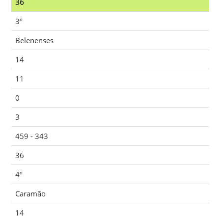
36
3º
Belenenses
14
11
0
3
459 - 343
36
4º
Caramão
14