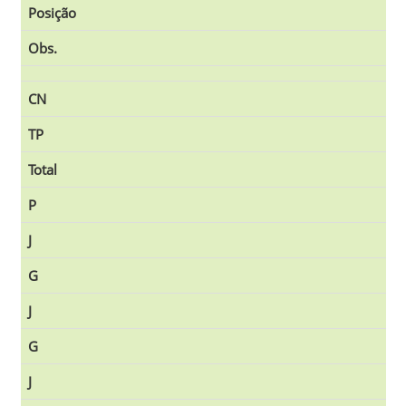
Posição
Obs.
CN
TP
Total
P
J
G
J
G
J