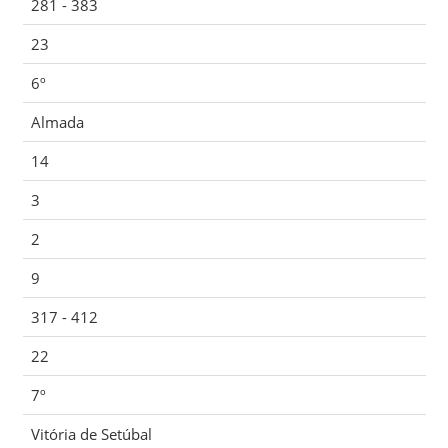
281 - 383
23
6º
Almada
14
3
2
9
317 - 412
22
7º
Vitória de Setúbal