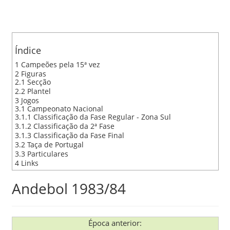
Skip
Índice
to
1
Campeões pela 15ª vez
main
2
Figuras
2.1
Secção
content
2.2
Plantel
3
Jogos
3.1
Campeonato Nacional
3.1.1
Classificação da Fase Regular - Zona Sul
3.1.2
Classificação da 2ª Fase
3.1.3
Classificação da Fase Final
3.2
Taça de Portugal
3.3
Particulares
4
Links
Andebol 1983/84
Época anterior: