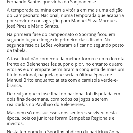
Fernando Santos
que vinha da Sanjoanense.
A temporada culmina com a vitória em mais uma edição
do Campeonato Nacional, numa temporada que acabaria
por servir de consagração para
Manuel Silva Marques
,
José Pires
e
Mário Santos
.
Na primeira fase do campeonato o
Sporting
ficou em
segundo lugar e longe do primeiro classificado. Na
segunda fase os Leões voltaram a ficar no segundo posto
da tabela.
A fase final não começou da melhor forma e uma derrota
frente ao Belenenses fez supor o pior, no entanto quatro
vitórias e um empate permitiram a conquista de mais um
título nacional
, naquela que seria a última época de
Manuel Brito
enquanto atleta com a camisola verde-e-
branca.
De realçar que a fase final do nacional foi disputada em
dois fins-de-semana, com todos os jogos a serem
realizados no Pavilhão do Belenenses.
Mas nem só dos sucessos dos seniores se viveu nesta
época, pois os juniores foram Campeões Regionais e
invictos.
Nesta temporada o
Sporting
abdicou da participação na