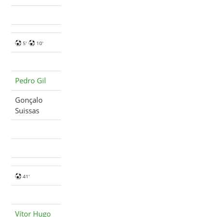
5'
10'
Pedro Gil
Gonçalo
Suissas
41'
Vítor Hugo