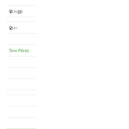
gp
25'
31'
Toni Pérez