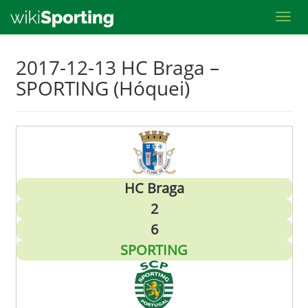
Toggl
Skip
2017-12-13 HC Braga –
to
SPORTING (Hóquei)
main
content
HC Braga
2
6
SPORTING