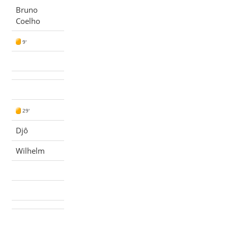
Bruno
Coelho
9'
29'
Djô
Wilhelm