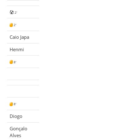
2'
2'
Caio Japa
Henmi
8'
8'
Diogo
Gonçalo
Alves