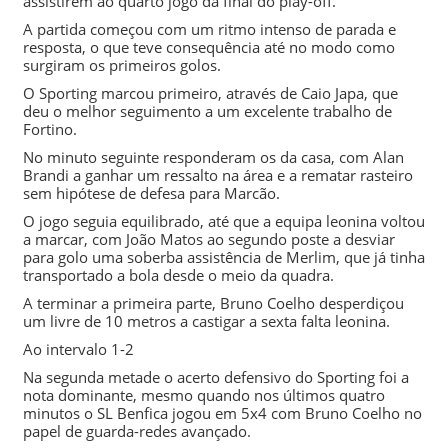
assistirem ao quarto jogo da final do play-off.
A partida começou com um ritmo intenso de parada e
resposta, o que teve consequência até no modo como
surgiram os primeiros golos.
O
Sporting
marcou primeiro, através de
Caio Japa
, que
deu o melhor seguimento a um excelente trabalho de
Fortino
.
No minuto seguinte responderam os da casa, com Alan
Brandi a ganhar um ressalto na área e a rematar rasteiro
sem hipótese de defesa para
Marcão
.
O jogo seguia equilibrado, até que a equipa leonina voltou
a marcar, com
João Matos
ao segundo poste a desviar
para golo uma soberba assistência de
Merlim
, que já tinha
transportado a bola desde o meio da quadra.
A terminar a primeira parte, Bruno Coelho desperdiçou
um livre de 10 metros a castigar a sexta falta leonina.
Ao intervalo 1-2
Na segunda metade o acerto defensivo do
Sporting
foi a
nota dominante, mesmo quando nos últimos quatro
minutos o SL Benfica jogou em 5x4 com Bruno Coelho no
papel de guarda-redes avançado.