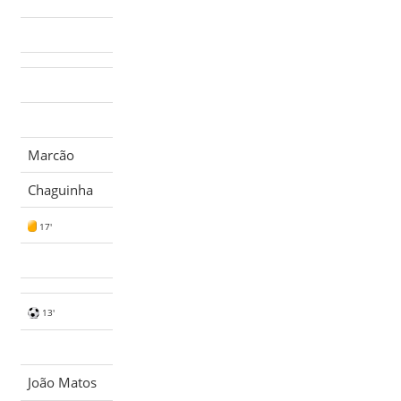
Marcão
Chaguinha
17'
13'
João Matos