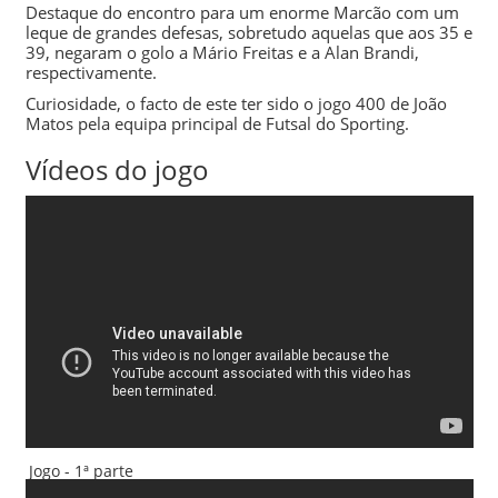
Destaque do encontro para um enorme
Marcão
com um
leque de grandes defesas, sobretudo aquelas que aos 35 e
39, negaram o golo a Mário Freitas e a Alan Brandi,
respectivamente.
Curiosidade, o facto de este ter sido o jogo 400 de
João
Matos
pela equipa principal de
Futsal
do
Sporting
.
Vídeos do jogo
Jogo - 1ª parte