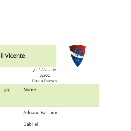
il Vicente
José Alvalade
32962
Bruno Esteves
Nome
Adriano Facchini
Gabriel