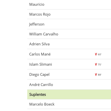
Maurício
Marcos Rojo
Jefferson
William Carvalho
Adrien Silva
Carlos Mané
60'
Islam Slimani
75'
Diego Capel
88'
André Carrillo
Suplentes
Marcelo Boeck