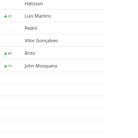
Halisson
Luís Martins
25'
Pedró
Vítor Gonçalves
Brito
80'
John Mosquera
75'