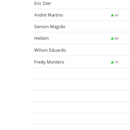
Eric Dier
André Martins
60'
Gerson Magrão
Heldon
88'
Wilson Eduardo
Fredy Montero
75'