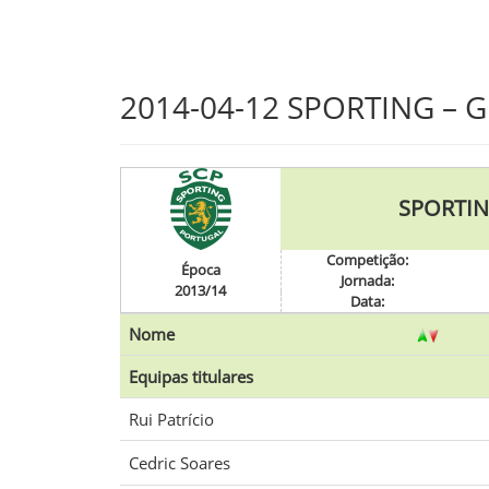
Skip
2014-04-12 SPORTING – Gi
to
main
content
SPORTI
Competição:
Época
Jornada:
2013/14
Data:
Nome
Equipas titulares
Rui Patrício
Cedric Soares