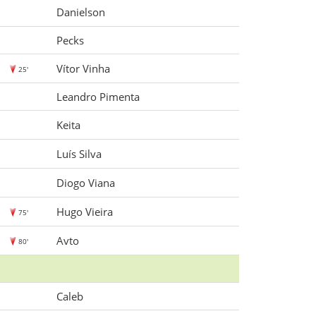
Danielson
Pecks
Vítor Vinha
25'
Leandro Pimenta
Keita
Luís Silva
Diogo Viana
Hugo Vieira
75'
Avto
80'
Caleb