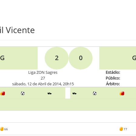
l Vicente
NG
2
0
G
Liga ZON Sagres
Estádio:
27
Público:
sábado, 12 de Abril de 2014, 20h15
Árbitro:
66
77