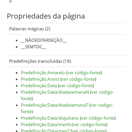
0
Propriedades da página
Palavras mágicas (2)
__NÃOEDITARSEÇÃO__
__SEMTDC__
Predefinições transcluídas (18)
Predefinição:Amarelo
(
ver código-fonte
)
Predefinição:Assist
(
ver código-fonte
)
Predefinição:Data
(
ver código-fonte
)
Predefinição:Data/diadasemanaN
(
ver código-
fonte
)
Predefinição:Data/diadasemanaT
(
ver código-
fonte
)
Predefinição:Data/diajuliano
(
ver código-fonte
)
Predefinição:Data/mesN
(
ver código-fonte
)
Predefinição:Data/mesT
(
ver código-fonte
)