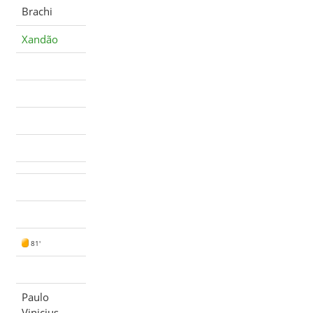
Brachi
Xandão
81'
Paulo
Vinicius