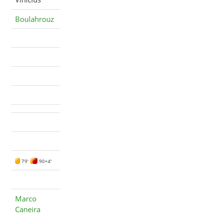
Boulahrouz
79'
90+4'
Marco
Caneira