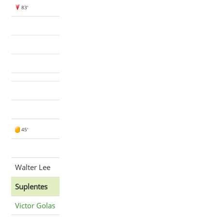
83'
45'
Walter Lee
Suplentes
Victor Golas