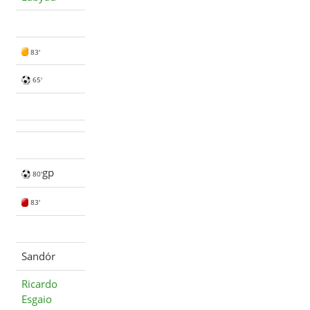
83'
65'
gp
80'
83'
Sandór
Ricardo
Esgaio