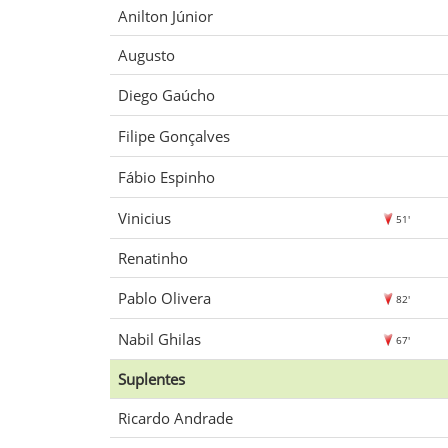
Anilton Júnior
Augusto
Diego Gaúcho
Filipe Gonçalves
Fábio Espinho
Vinicius
51'
Renatinho
Pablo Olivera
82'
Nabil Ghilas
67'
Suplentes
Ricardo Andrade