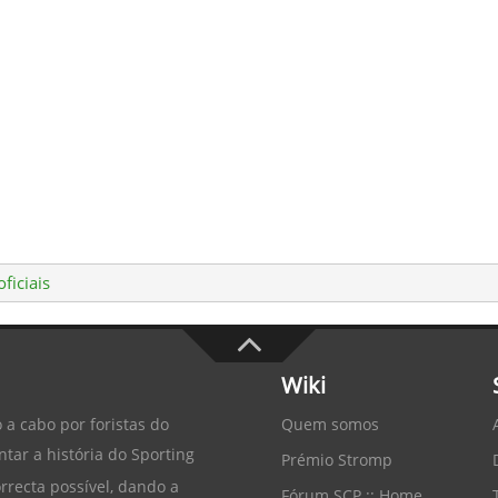
ficiais
Wiki
Quem somos
 a cabo por foristas do
tar a história do
Sporting
Prémio Stromp
recta possível, dando a
Fórum SCP :: Home