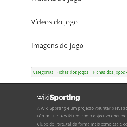
Vídeos do jogo
Imagens do jogo
Categorias
:
Fichas dos jogos
Fichas dos jogos o
A Wiki Sporting é um projecto voluntário levado
Fórum SCP
. A Wiki tem como objectivo documen
Clube de Portugal
da forma mais completa e cor