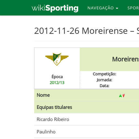
NAVEGAÇÃO
SPO
Skip
2012-11-26 Moreirense –
to
main
content
Moreiren
Competição:
Época
Jornada:
2012/13
Data:
Nome
Equipas titulares
Ricardo Ribeiro
Paulinho