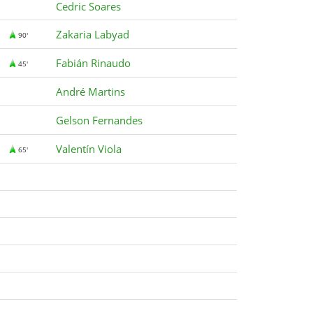
Cedric Soares
Zakaria Labyad
90'
Fabián Rinaudo
45'
André Martins
Gelson Fernandes
Valentín Viola
65'