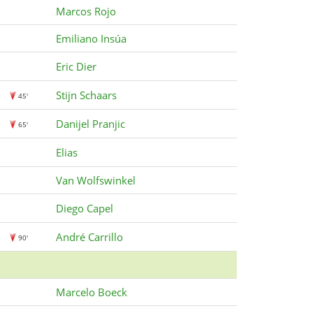
Marcos Rojo
Emiliano Insúa
Eric Dier
Stijn Schaars
45'
Danijel Pranjic
65'
Elias
Van Wolfswinkel
Diego Capel
André Carrillo
90'
Marcelo Boeck