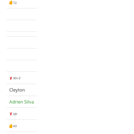
72
90+2'
Cleyton
Adrien Silva
58'
43