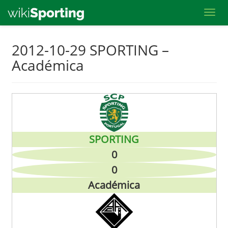
Toggl
Skip
2012-10-29 SPORTING –
to
Académica
main
content
SPORTING
0
0
Académica