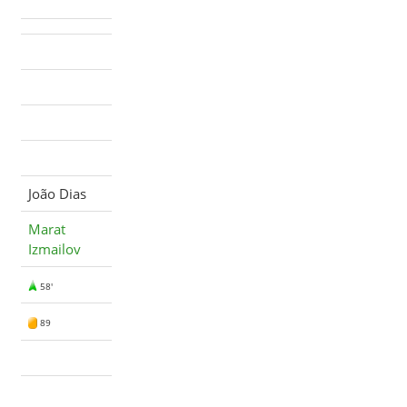
João Dias
Marat
Izmailov
58'
89