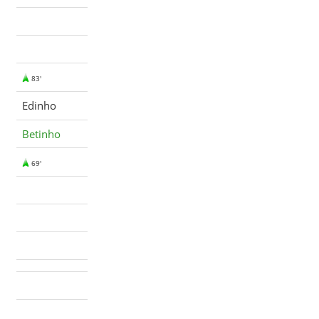
83'
Edinho
Betinho
69'