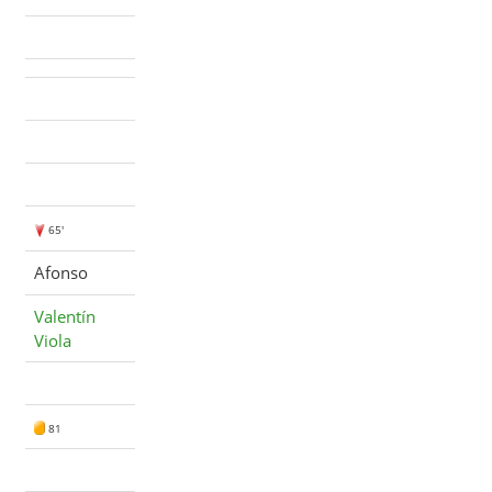
65'
Afonso
Valentín
Viola
81