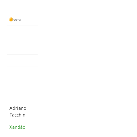
90+3
Adriano
Facchini
Xandão