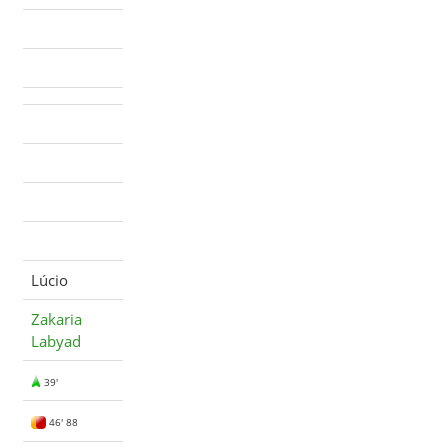
Lúcio
Zakaria
Labyad
39'
46' 88