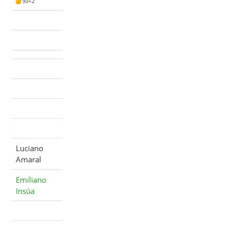
90+2
Luciano
Amaral
Emiliano
Insúa