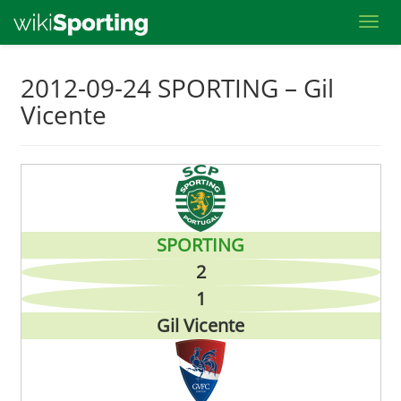
Toggl
Skip
2012-09-24 SPORTING – Gil
to
Vicente
main
content
SPORTING
2
1
Gil Vicente