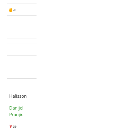
44
Halisson
Danijel
Pranjic
39'