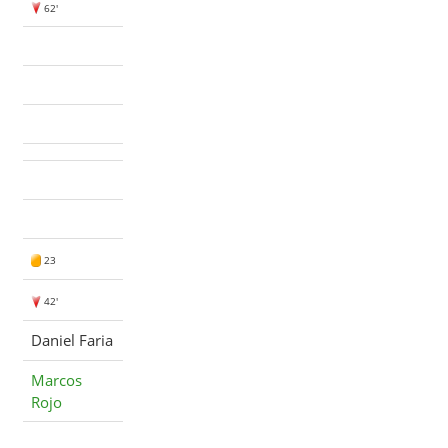
62'
23
42'
Daniel Faria
Marcos
Rojo