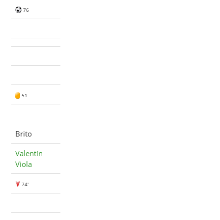
76
51
Brito
Valentín
Viola
74'