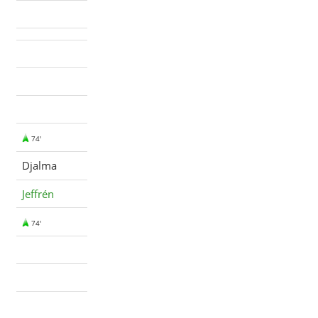
74'
Djalma
Jeffrén
74'