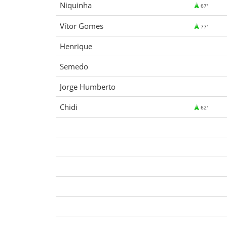
Niquinha
67'
Vítor Gomes
77'
Henrique
Semedo
Jorge Humberto
Chidi
62'