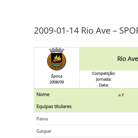
Skip
2009-01-14 Rio Ave – SP
to
main
content
Rio Ave
Competição:
Época
Jornada:
2008/09
Data:
Nome
Equipas titulares
Paiva
Gaspar