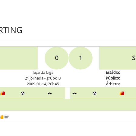
ORTING
0
1
S
Taça da Liga
Estádio:
2ª jornada - grupo B
Público:
2009-01-14, 20h45
Árbitro:
88'