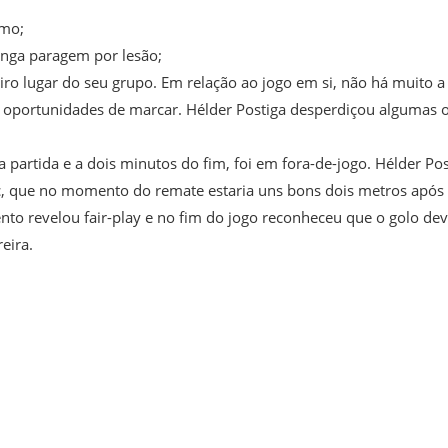
imo
;
onga paragem por lesão;
ro lugar do seu grupo. Em relação ao jogo em si, não há muito a 
s oportunidades de marcar.
Hélder Postiga
desperdiçou algumas o
 partida e a dois minutos do fim, foi em fora-de-jogo.
Hélder Pos
c
, que no momento do remate estaria uns bons dois metros após 
ento
revelou fair-play e no fim do jogo reconheceu que o golo deve
reira
.