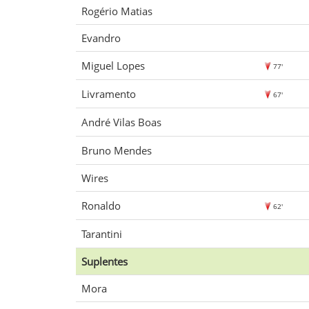
Rogério Matias
Evandro
Miguel Lopes
77'
Livramento
67'
André Vilas Boas
Bruno Mendes
Wires
Ronaldo
62'
Tarantini
Suplentes
Mora