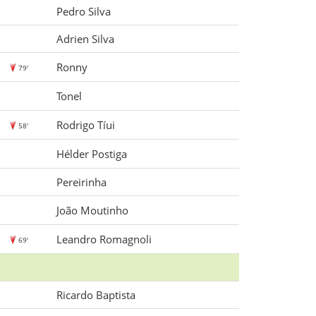
Pedro Silva
Adrien Silva
Ronny
79'
Tonel
Rodrigo Tíui
58'
Hélder Postiga
Pereirinha
João Moutinho
Leandro Romagnoli
69'
Ricardo Baptista