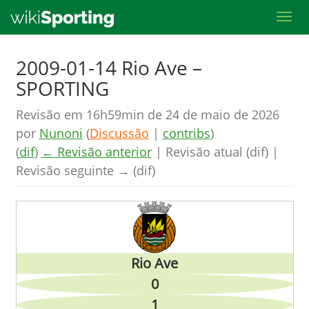
Toggl
Skip
2009-01-14 Rio Ave –
to
SPORTING
main
content
Revisão em 16h59min de 24 de maio de 2026
por
Nunoni
(
Discussão
|
contribs
)
(
dif
)
← Revisão anterior
| Revisão atual (dif) |
Revisão seguinte → (dif)
Rio Ave
0
1