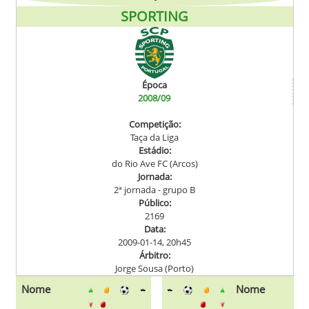
SPORTING
Época
2008/09
Competição:
Taça da Liga
Estádio:
do Rio Ave FC (Arcos)
Jornada:
2ª jornada - grupo B
Público:
2169
Data:
2009-01-14, 20h45
Árbitro:
Jorge Sousa (Porto)
Nome
Nome