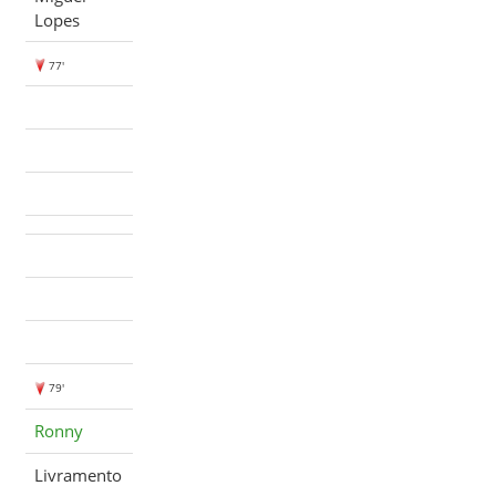
Lopes
77'
79'
Ronny
Livramento