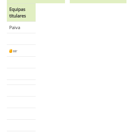
Equipas
titulares
Paiva
88'