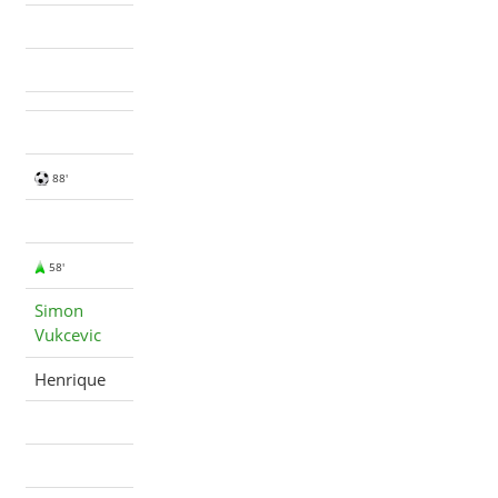
88'
58'
Simon
Vukcevic
Henrique