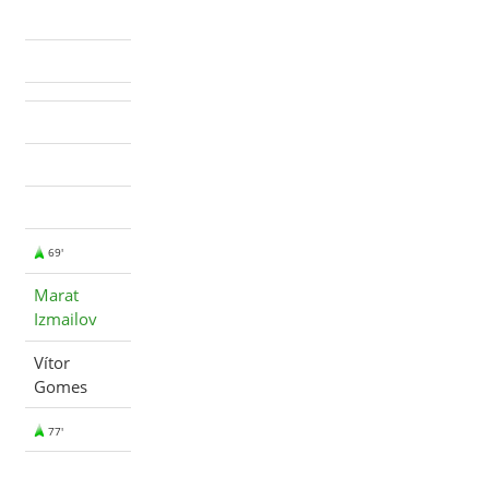
69'
Marat
Izmailov
Vítor
Gomes
77'