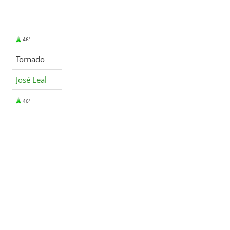
46'
Tornado
José Leal
46'