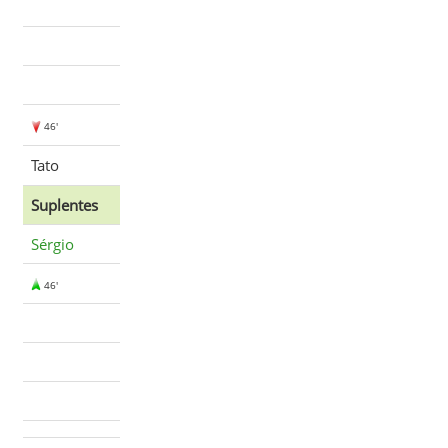
46'
Tato
Suplentes
Sérgio
46'