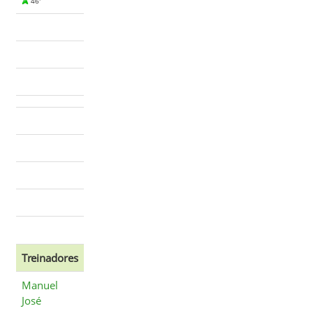
46'
Treinadores
Manuel
José