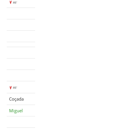
46'
46'
Coçada
Miguel