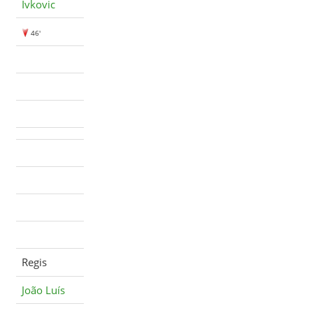
Ivkovic
46'
Regis
João Luís