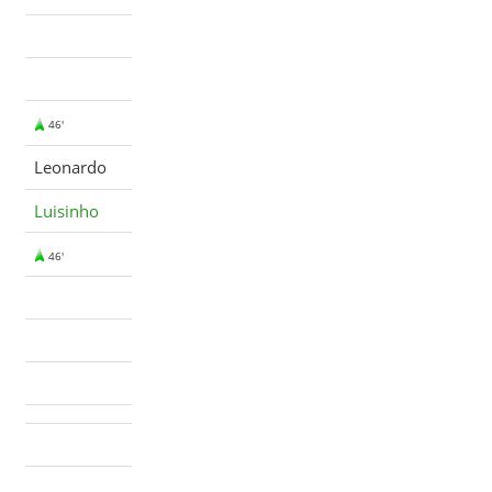
46'
Leonardo
Luisinho
46'