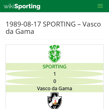
Toggl
Skip
1989-08-17 SPORTING – Vasco
to
da Gama
main
content
SPORTING
1
0
Vasco da Gama