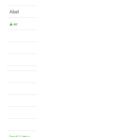
Abel
46'
José Lima