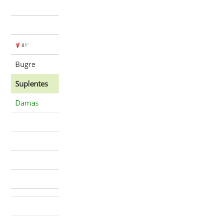
81'
Bugre
Suplentes
Damas