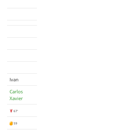
Ivan
Carlos
Xavier
67'
59