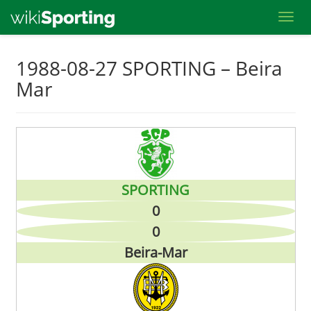
Toggl
Skip
1988-08-27 SPORTING – Beira
to
Mar
main
content
SPORTING
0
0
Beira-Mar