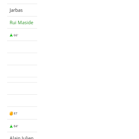
Jarbas
Rui Maside
66'
87
84'
Alain Julien