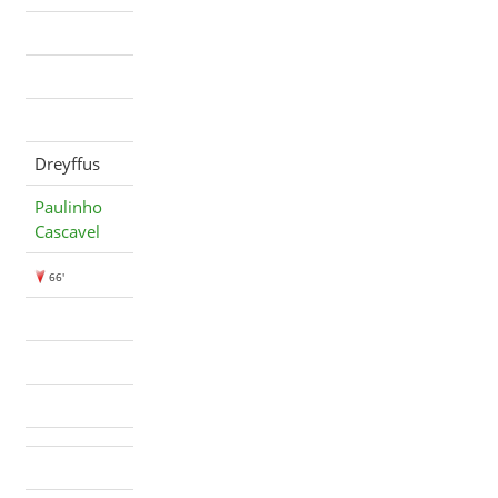
Dreyffus
Paulinho
Cascavel
66'