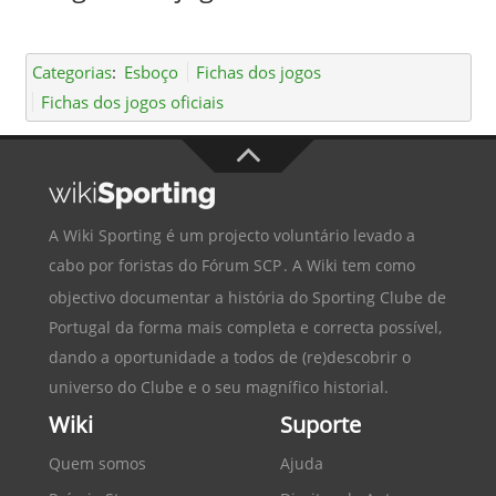
Categorias
:
Esboço
Fichas dos jogos
Fichas dos jogos oficiais
A Wiki Sporting é um projecto voluntário levado a
cabo por foristas do
Fórum SCP
. A Wiki tem como
objectivo documentar a história do
Sporting Clube de
Portugal
da forma mais completa e correcta possível,
dando a oportunidade a todos de (re)descobrir o
universo do Clube e o seu magnífico historial.
Wiki
Suporte
Quem somos
Ajuda