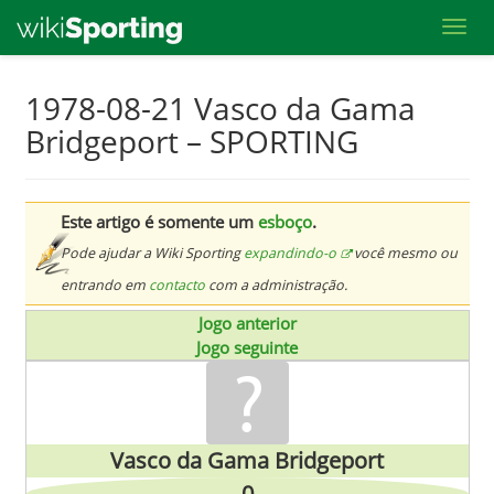
Toggl
Skip
1978-08-21 Vasco da Gama
to
Bridgeport – SPORTING
main
content
Este artigo é somente um
esboço
.
Pode ajudar a Wiki Sporting
expandindo-o
você mesmo ou
entrando em
contacto
com a administração.
Jogo anterior
Jogo seguinte
Vasco da Gama Bridgeport
0