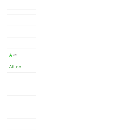
46'
Ailton