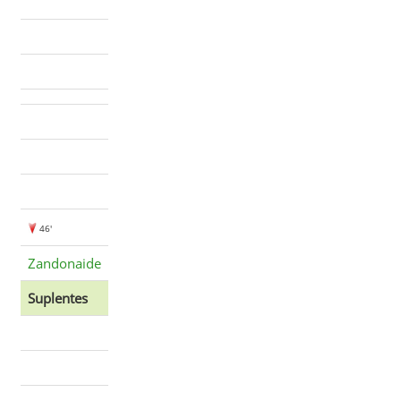
46'
Zandonaide
Suplentes