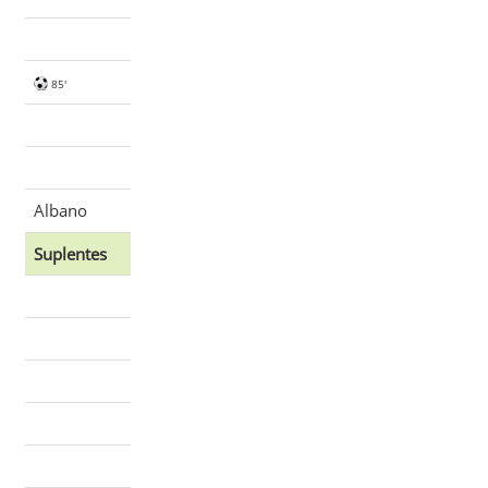
85'
Albano
Suplentes