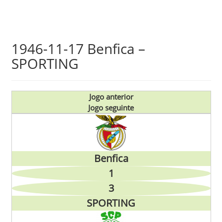
Skip
1946-11-17 Benfica –
to
SPORTING
main
content
Jogo anterior
Jogo seguinte
Benfica
1
3
SPORTING